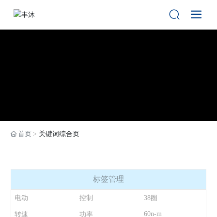
首页
关键词综合页
标签管理
电动
控制
38圈
60n-m
转速
功率