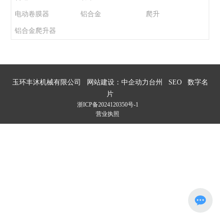
电动卷膜器
铝合金
爬升
铝合金爬升器
玉环丰沐机械有限公司
网站建设：中企动力
台州
SEO
数字名
片
浙ICP备2024120350号-1
营业执照